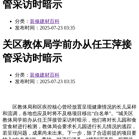
管采访时暗示
分类：
装修建材百科
发布时间：
2025-07-23 03:35
关区教体局学前办从任王萍接
管采访时暗示
分类：
装修建材百科
发布时间：
2025-07-23 03:35
区教体局和区疾控核心曾经放置呈现健康情况的长儿采样
和流调，各地也应及时将不及格项目移出“白名单”。”城关区
教体局学前办从任王萍接管采访时暗示，他们将对长儿园和食
堂食材进行检测，教体局会要求长儿园进行长儿情况的逃踪，
若呈现问题，成果尚未出来。下一步，除了合适前提的项目要