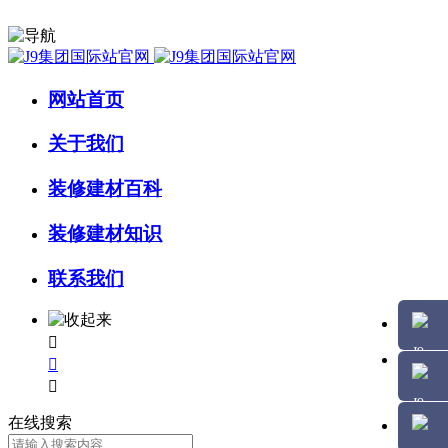
网站首页
关于我们
装修建材百科
装修建材知识
联系我们



在线搜索