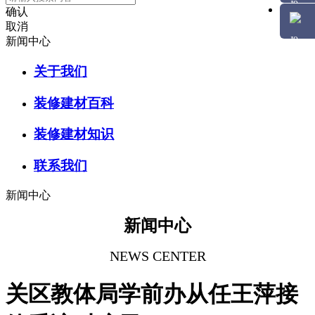
确认
取消
新闻中心
关于我们
装修建材百科
装修建材知识
联系我们
新闻中心
新闻中心
NEWS CENTER
关区教体局学前办从任王萍接