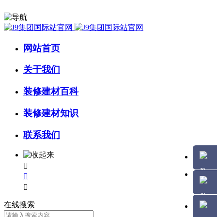
网站首页
关于我们
装修建材百科
装修建材知识
联系我们



在线搜索