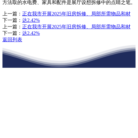
方法取的水电费、家具和配件是展厅设想拆修中的点睛之笔。
上一篇：
正在我市开展2025年旧房拆修、局部所需物品和材
下一篇：
达2.42%
上一篇：
正在我市开展2025年旧房拆修、局部所需物品和材
下一篇：
达2.42%
返回列表
江苏J9集团国际站官网建材有限公司
公司经营范围包括：建材销售；干粉砂浆、水泥制品生产、销售；普
通货物仓储；道路普通货物运输；建筑劳务分包（凭资质证书经
营）。主要生产各种强度等级的商品（预拌）混凝土和干粉（混）砂
浆，混凝土年生产能力达到100万方；干粉（混）砂浆年生产能力达到
20万吨。