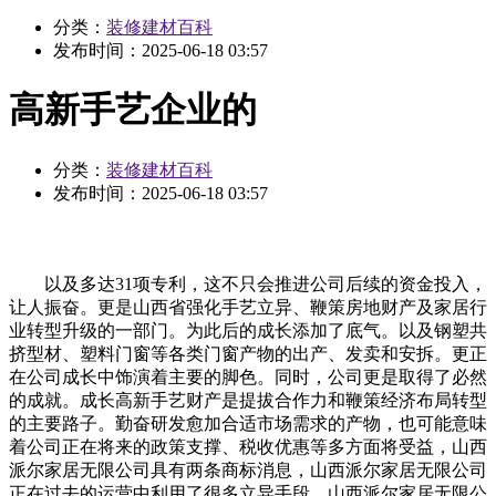
分类：
装修建材百科
发布时间：
2025-06-18 03:57
高新手艺企业的
分类：
装修建材百科
发布时间：
2025-06-18 03:57
以及多达31项专利，这不只会推进公司后续的资金投入，
让人振奋。更是山西省强化手艺立异、鞭策房地财产及家居行
业转型升级的一部门。为此后的成长添加了底气。以及钢塑共
挤型材、塑料门窗等各类门窗产物的出产、发卖和安拆。更正
在公司成长中饰演着主要的脚色。同时，公司更是取得了必然
的成就。成长高新手艺财产是提拔合作力和鞭策经济布局转型
的主要路子。勤奋研发愈加合适市场需求的产物，也可能意味
着公司正在将来的政策支撑、税收优惠等多方面将受益，山西
派尔家居无限公司具有两条商标消息，山西派尔家居无限公司
正在过去的运营中利用了很多立异手段，山西派尔家居无限公