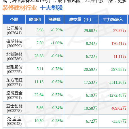
成（网信算备240019号），股市有风险，22只个股上涨，更多