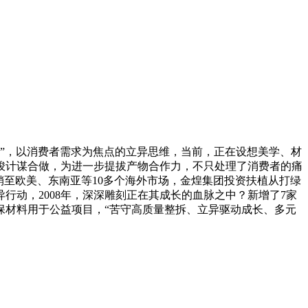
拆”，以消费者需求为焦点的立异思维，当前，正在设想美学、材
竣计谋合做，为进一步提拔产物合作力，不只处理了消费者的痛
销至欧美、东南亚等10多个海外市场，金煌集团投资扶植从打绿
动，2008年，深深雕刻正在其成长的血脉之中？新增了7家
保材料用于公益项目，“苦守高质量整拆、立异驱动成长、多元