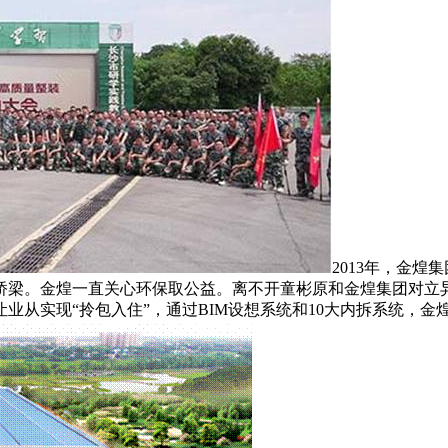
2013年，金
桥梁。金煌一直关心环保取公益。离不开童彬原和金煌集团对立
从实现“拎包入住”，通过BIM设想系统和10大内拆系统，金煌