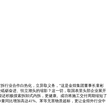
家拆行业合作白热化，立异取义务，”这是金煌集团董事长童彬
业砥砺奋进、怯立潮头的缩影？这一切，取国表里头部企业展开
煌还积极摸索拆卸式内拆，更健康。成功将施工交付周期缩短了
量同比增加高达41%。苯等无害物质超标，更让金煌外行业中