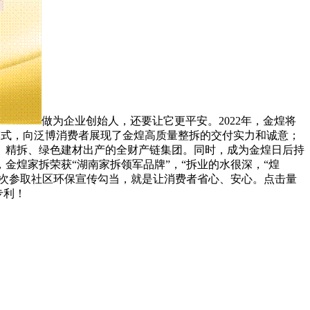
做为企业创始人，还要让它更平安。2022年，金煌将
包模式，向泛博消费者展现了金煌高质量整拆的交付实力和诚意；
拆、精拆、绿色建材出产的全财产链集团。同时，成为金煌日后持
煌家拆荣获“湖南家拆领军品牌”，“拆业的水很深，“煌
煌多次参取社区环保宣传勾当，就是让消费者省心、安心。点击量
专利！