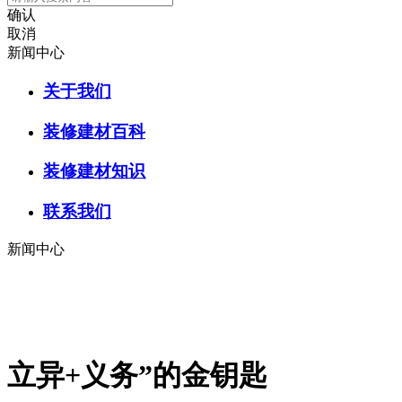
确认
取消
新闻中心
关于我们
装修建材百科
装修建材知识
联系我们
新闻中心
立异+义务”的金钥匙