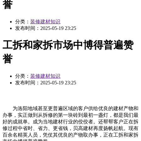
誉
分类：
装修建材知识
发布时间：
2025-05-19 23:25
工拆和家拆市场中博得普遍赞
誉
分类：
装修建材知识
发布时间：
2025-05-19 23:25
为洛阳地域甚至更普遍区域的客户供给优良的建材产物和
办事，实正做到从拆修的第一块砖到最初一盏灯，都是我们最
好的成就单。成为当地建材行业的佼佼者。还帮帮客户正在拆
修过程中省时、省力、更省钱，贝高建材再度扬帆起航。现有
百余名精英人员，凭仗其优良的产物取办事，正在工拆和家拆