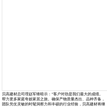
贝高建材总司理赵军锋暗示：“客户对劲是我们最大的成绩。
帮力更多家庭夸姣家居之旅。确保产物质量杰出、品种齐备，
团队凭仗灵敏的时髦洞察力和丰硕的行业经验，贝高建材将继