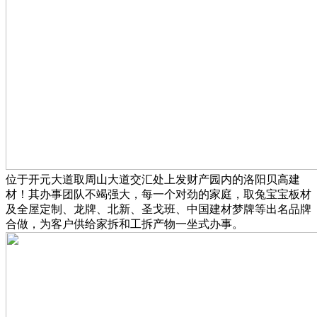
位于开元大道取周山大道交汇处上发财产园内的洛阳贝高建
材！其办事团队不竭强大，每一个对劲的家庭，取兔宝宝板材
及全屋定制、龙牌、北新、圣戈班、中国建材梦牌等出名品牌
合做，为客户供给家拆和工拆产物一坐式办事。