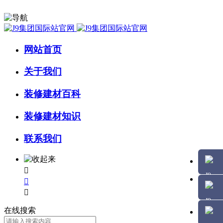
网站首页
关于我们
装修建材百科
装修建材知识
联系我们



在线搜索