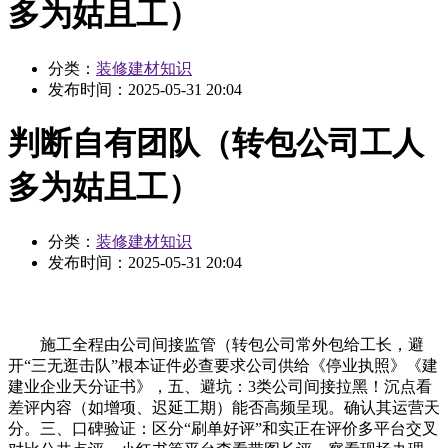
多为姑且工）
分类：
装修建材知识
发布时间：
2025-05-31 20:04
判断自有团队（转包公司工人
多为姑且工）
分类：
装修建材知识
发布时间：
2025-05-31 20:04
施工全程由公司间接监管（转包公司常外包给工长，避
开“三无逛击队”根本证件必查要求公司供给《停业执照》《建
建业企业天分证书》，五、避坑：3类公司间接拉黑！沉点看
差评内容（如增项、迟延工期）能否高频呈现。确认其运营天
分。三、口碑验证：区分“刷单好评”和实正在评价多平台交叉