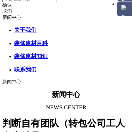
确认
取消
新闻中心
关于我们
装修建材百科
装修建材知识
联系我们
新闻中心
新闻中心
NEWS CENTER
判断自有团队（转包公司工人