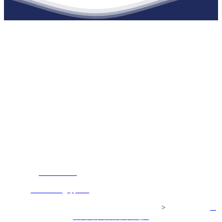
江苏J9集团国际站官网建材有限公司
公司经营范围包括：建材销售；干粉砂浆、水泥制品生产、销售；普
通货物仓储；道路普通货物运输；建筑劳务分包（凭资质证书经
营）。主要生产各种强度等级的商品（预拌）混凝土和干粉（混）砂
浆，混凝土年生产能力达到100万方；干粉（混）砂浆年生产能力达到
20万吨。
地 址：南通市滨海园区东晋村八组江苏J9集团国际站官网建材有限
公司
客服热线：
17712222822
张经理
邮 箱：
445721731@qq.com
Copyright© 江苏J9集团国际站官网建材有限公司
>
网站建设：
J9
集团国际站官网
网站地图