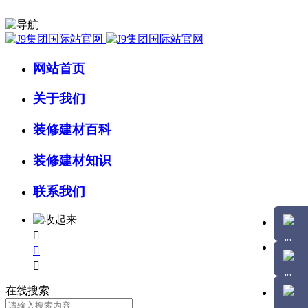
网站首页
关于我们
装修建材百科
装修建材知识
联系我们



在线搜索