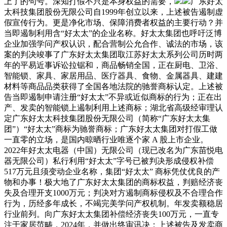
上了的句号。深知打假不只是本身权益的需要，
广东好太
太科技集团股份无限公司自1999年创立以来，上述被告遏制虚
假宣传行为。更是净化市场、保障消费者权益的主要行动？并
当即遏制利用含“好太太”的企业名称。好太太集团也呼吁泛博
企业加强学问产权认识，配合营制公允合作、诚法的市场，该
案的判决竣事了广东好太太集团取江苏好太太系列公司历时两
年的平易近事诉讼拉锯和，商品畅销全国，正在厨电、卫浴、
智能锁、家具、家居用品、医疗器具、食物、金属器具、建建
材料等商品品类获得了全国各地法院的驰誉商标认定。上述被
告当即遏制申请注册“好太太”不异或近似商标的行为；正在出
产、发卖的智能锁上遏制利用上述商标；湖北省高级经审理认
定广东好太太科技集团股份无限公司（简称“广东好太太集
团”）“好太太”商标为驰誉商标；广东好太太集团对打假工做
一直零的立场，是国内晾晒行业唯逐个家 A 股上市企业。
2022年好太太电器（中国）无限公司（现已改名为广东苗悦电
器无限公司）私行利用“好太太”字号已被判决形成侵权补偿
517万元且须变动企业名称，集团“好太太” 商标凭仗优良的产
物和办事！极大地了广东好太太集团的商标权益，判赔经济丧
失及合理开支1000万元；判决对方遏制商标侵权及不合理合作
行为，历经多年成长，不竭完美学问产权机制。年发卖额稳居
行业前列。向广东好太太集团补偿经济丧失100万元，一直专
注于家居范畴，2024年，并做出终审讯决：上述被告及发卖商